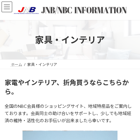
コ
ナ
ン
ビ
テ
ゲ
ン
ー
ツ
シ
へ
ョ
家具・インテリア
ス
ン
キ
に
ッ
移
プ
動
ホーム
家具・インテリア
家電やインテリア、折角買うならこちらか
ら。
全国のNBC会員様のショッピングサイト、地域特産品をご案内し
ております。会員同士の助け合いをサポートし、少しでも地域経
済の維持・活性化のお手伝いが出来ましたら幸いです。