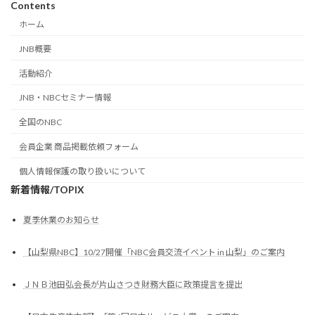
Contents
ホーム
JNB概要
活動紹介
JNB・NBCセミナー情報
全国のNBC
会員企業 商品掲載依頼フォーム
個人情報保護の取り扱いについて
新着情報/TOPIX
夏季休業のお知らせ
【山梨県NBC】10/27開催「NBC会員交流イベント in 山梨」のご案内
ＪＮＢ池田弘会長が片山さつき財務大臣に政策提言を提出