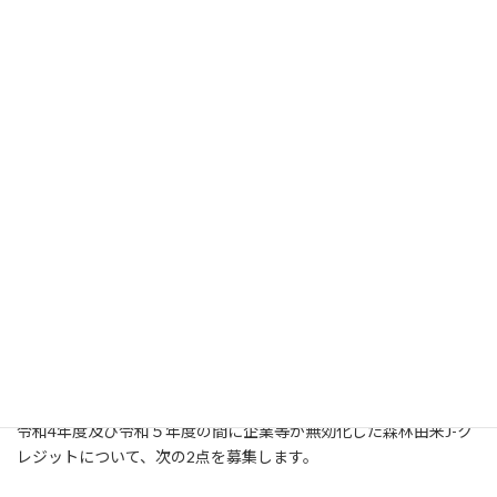
令和6年4月15日（月）～6月28日（金）17：00
＜募集内容＞
（１）森林づくり部門：
令和４年度及び令和5年度の間に企業等が支援等をして行った造
林、保育等の森林整備について、次の2点を募集します。
①整備した森林に係る1年間のCO2吸収量
②森林整備に関する取組内容
（２）J-クレジット部門：
令和4年度及び令和５年度の間に企業等が無効化した森林由来J-ク
レジットについて、次の2点を募集します。