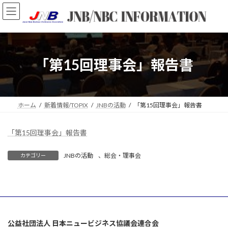
コ
ナ
ン
ビ
テ
ゲ
ン
ー
ツ
シ
へ
ョ
「第15回理事会」報告書
ス
ン
キ
に
ッ
移
プ
動
ホーム
新着情報/TOPIX
JNBの活動
「第15回理事会」報告書
「第15回理事会」報告書
JNBの活動
、
総会・理事会
カテゴリー
公益社団法人 日本ニュービジネス協議会連合会