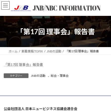
コ
ナ
ン
ビ
テ
ゲ
ン
ー
ツ
シ
へ
ョ
「第17回 理事会」報告書
ス
ン
キ
に
ッ
移
プ
動
ホーム
新着情報/TOPIX
JNBの活動
「第17回 理事会」報告書
「第17回 理事会」報告書
JNBの活動
、
総会・理事会
カテゴリー
公益社団法人 日本ニュービジネス協議会連合会