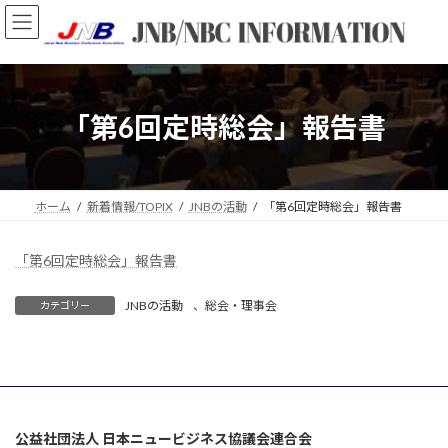
コ
ナ
ン
ビ
テ
ゲ
ン
ー
ツ
シ
へ
ョ
「第6回定時総会」報告書
ス
ン
キ
に
ッ
移
プ
動
ホーム
新着情報/TOPIX
JNBの活動
「第6回定時総会」報告書
「第6回定時総会」報告書
JNBの活動
、
総会・理事会
カテゴリー
公益社団法人 日本ニュービジネス協議会連合会