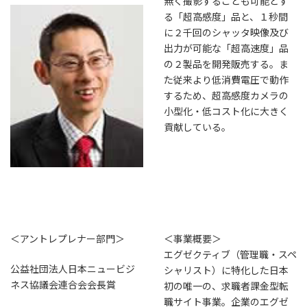
無く撮影することも可能とす
る「超高感度」品と、１秒間
に２千回のシャッタ映像及び
出力が可能な「超高速度」品
の２製品を開発販売する。ま
た従来より低消費電圧で動作
するため、超高感度カメラの
小型化・低コスト化に大きく
貢献している。
＜アントレプレナー部門＞
＜事業概要＞
エグゼクティブ（管理職・スペ
公益社団法人日本ニュービジ
シャリスト）に特化した日本
ネス協議会連合会会長賞
初の唯一の、求職者課金型転
職サイト事業。企業のエグゼ