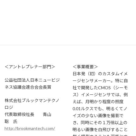
されている。2010年11月に
は、国内初の核酸医薬として
の医薬品製造業（無菌原薬）
の許可を取得している。
＜アントレプレナー部門＞
＜事業概要＞
日本発（初）のカスタムイメ
公益社団法人日本ニュービジ
ージセンサメーカー。特に自
ネス協議会連合会会長賞
社で開発したCMOS（シーモ
ス）イメージセンサでは、例
株式会社ブルックマンテクノ
えば、月明かり程度の照度
ロジ
0.01ルクスでも、明るくてノ
代表取締役社長 青山
イズの少ない画像を撮影で
聡 氏
き、同時にその１万倍以上の
http://brookmantech.com/
明るい画像を白飛びすること