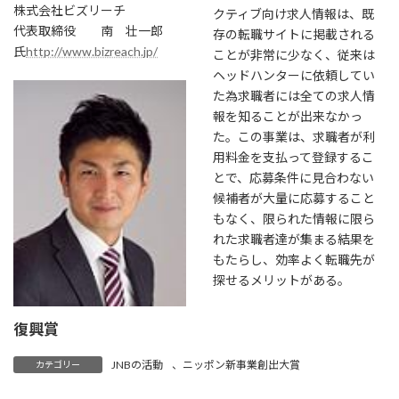
株式会社ビズリーチ
クティブ向け求人情報は、既
代表取締役 南 壮一郎
存の転職サイトに掲載される
氏
http://www.bizreach.jp/
ことが非常に少なく、従来は
ヘッドハンターに依頼してい
た為求職者には全ての求人情
報を知ることが出来なかっ
た。この事業は、求職者が利
用料金を支払って登録するこ
とで、応募条件に見合わない
候補者が大量に応募すること
もなく、限られた情報に限ら
れた求職者達が集まる結果を
もたらし、効率よく転職先が
探せるメリットがある。
復興賞
JNBの活動
、
ニッポン新事業創出大賞
カテゴリー