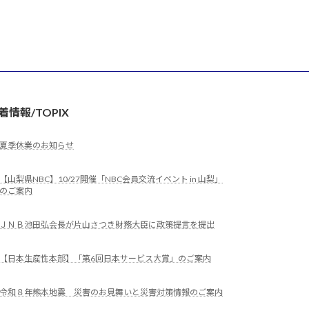
着情報/TOPIX
夏季休業のお知らせ
【山梨県NBC】10/27開催「NBC会員交流イベント in 山梨」
のご案内
ＪＮＢ池田弘会長が片山さつき財務大臣に政策提言を提出
【日本生産性本部】「第6回日本サービス大賞」のご案内
令和８年熊本地震 災害のお見舞いと災害対策情報のご案内