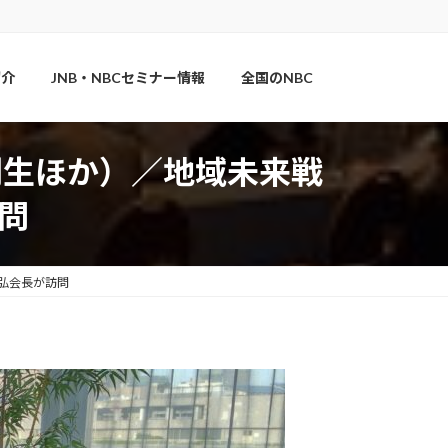
紹介
JNB・NBCセミナー情報
全国のNBC
創生ほか）／地域未来戦
問
弘会長が訪問