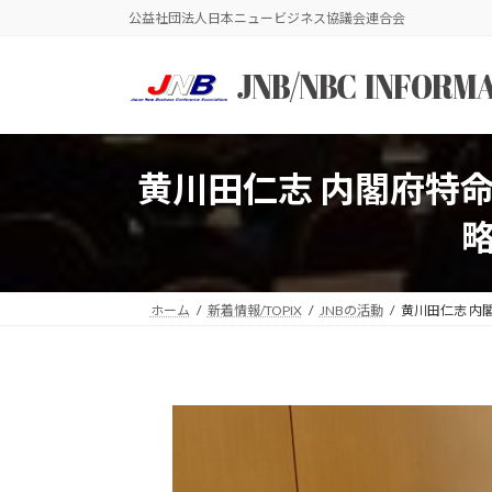
コ
ナ
公益社団法人日本ニュービジネス協議会連合会
ン
ビ
テ
ゲ
ン
ー
ツ
シ
へ
ョ
ス
ン
黄川田仁志 内閣府特
キ
に
ッ
移
プ
動
ホーム
新着情報/TOPIX
JNBの活動
黄川田仁志 内