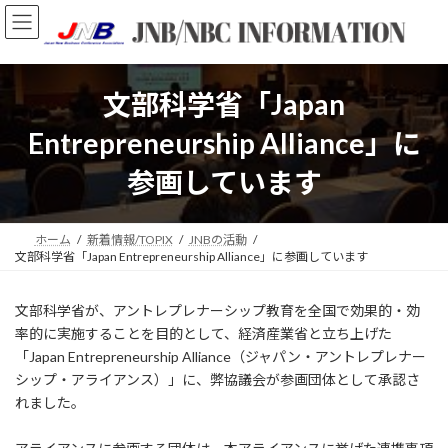
コ
ナ
ン
ビ
テ
ゲ
ン
ー
ツ
シ
文部科学省「Japan
へ
ョ
ス
ン
Entrepreneurship Alliance」に
キ
に
ッ
移
参画しています
プ
動
ホーム
新着情報/TOPIX
JNBの活動
文部科学省「Japan Entrepreneurship Alliance」に参画しています
文部科学省が、アントレプレナーシップ教育を全国で効果的・効
率的に実施することを目的として、経済産業省と立ち上げた
「Japan Entrepreneurship Alliance（ジャパン・アントレプレナー
シップ・アライアンス）」に、弊協議会が参画団体として承認さ
れました。