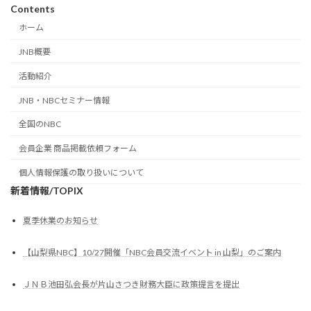
Contents
ホーム
JNB概要
活動紹介
JNB・NBCセミナー情報
全国のNBC
会員企業 商品掲載依頼フォーム
個人情報保護の取り扱いについて
新着情報/TOPIX
夏季休業のお知らせ
【山梨県NBC】10/27開催「NBC会員交流イベント in 山梨」のご案内
ＪＮＢ池田弘会長が片山さつき財務大臣に政策提言を提出